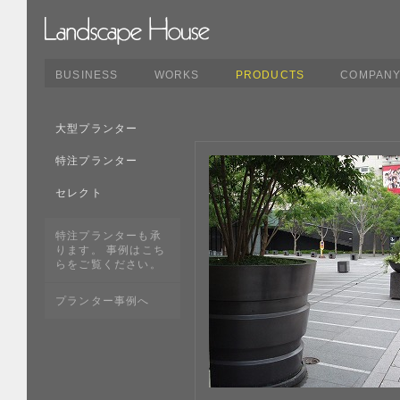
BUSINESS
WORKS
PRODUCTS
COMPAN
大型プランター
特注プランター
セレクト
特注プランターも承
ります。 事例はこち
らをご覧ください。
プランター事例へ